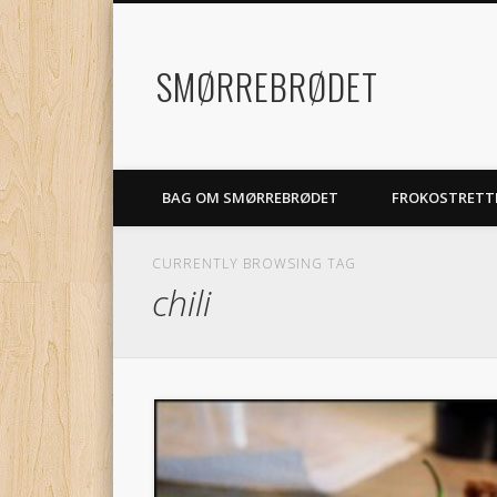
SMØRREBRØDET
BAG OM SMØRREBRØDET
FROKOSTRETT
CURRENTLY BROWSING TAG
chili