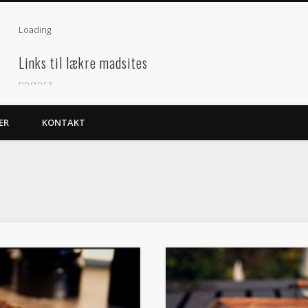
Loading
Links til lækre madsites
BRØDET
GOURMAND
ER
KONTAKT
Besøgende
Arkiver
juli 2018
(2)
august 2015
(1)
marts 2013
(2)
december 2012
(1)
juni 2011
(1)
maj 2011
(2)