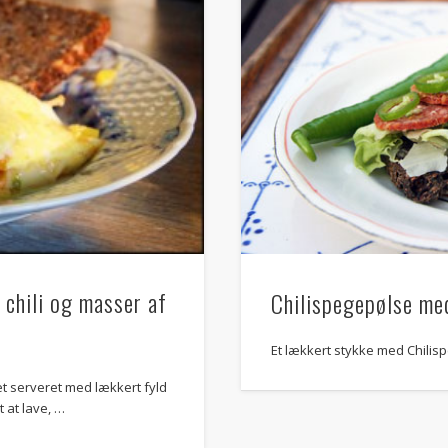
januar 2011
(1)
december 2010
(1)
november 2010
(12)
Meta
Log ind
RSS
af indlæg
Kommentar-
RSS
WordPress.org
chili og masser af
Chilispegepølse me
Andres sites
Brødopskrifter
Et lækkert stykke med Chilis
Ferie Ferie Ferie
t serveret med lækkert fyld
 at lave, …