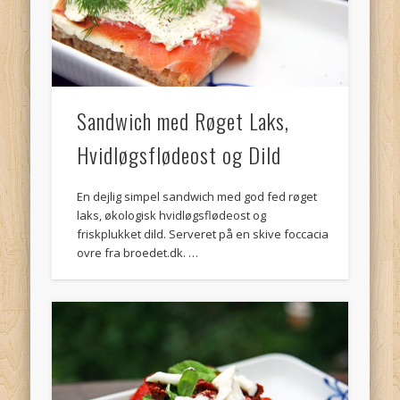
juni 2011
(1)
maj 2011
(2)
januar 2011
(1)
december 2010
(1)
Sandwich med Røget Laks,
november 2010
(12)
Hvidløgsflødeost og Dild
Meta
En dejlig simpel sandwich med god fed røget
Log ind
laks, økologisk hvidløgsflødeost og
RSS
af indlæg
friskplukket dild. Serveret på en skive foccacia
ovre fra broedet.dk. …
Kommentar-
RSS
WordPress.org
Andres sites
Brødopskrifter
Ferie Ferie Ferie