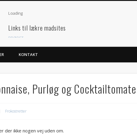
Loading
Links til lækre madsites
BRØDET
GOURMAND
ER
KONTAKT
Besøgende
Arkiver
juli 2018
(2)
naise, Purløg og Cocktailtomate
august 2015
(1)
marts 2013
(2)
Frokostretter
december 2012
(1)
juni 2011
(1)
r der ikke nogen vej uden om.
maj 2011
(2)