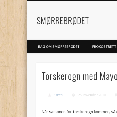
SMØRREBRØDET
BAG OM SMØRREBRØDET
FROKOSTRETT
Torskerogn med Mayon
Søren
25. november 2010
Når sæsonen for torskerogn kommer, så e