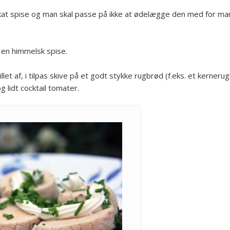
elikat spise og man skal passe på ikke at ødelægge den med for
januar 2011
(1)
december 2010
(1)
en himmelsk spise.
november 2010
(12)
Meta
llet af, i tilpas skive på et godt stykke rugbrød (f.eks. et kerner
Log ind
lidt cocktail tomater.
RSS
af indlæg
Kommentar-
RSS
WordPress.org
Andres sites
Brødopskrifter
Ferie Ferie Ferie