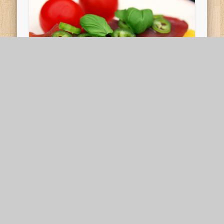
Hvidløgsost med Bresaola, Gul
og Grøn Peberfrugt og
Basilikum
Et stykke smørrebrød med den lækre
lufttørrede bresaola og hvidløgsost.