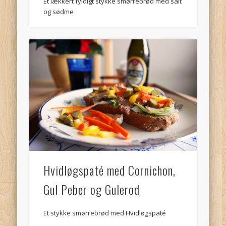
Et lækkert fyldigt stykke smørrebrød med salt
og sødme
Hvidløgspaté med Cornichon,
Gul Peber og Gulerod
Et stykke smørrebrød med Hvidløgspaté