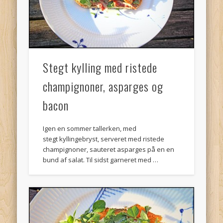
juni 2011
(1)
maj 2011
(2)
januar 2011
(1)
december 2010
(1)
Stegt kylling med ristede
november 2010
(12)
champignoner, asparges og
Meta
bacon
Log ind
Igen en sommer tallerken, med
RSS
af indlæg
stegt kyllingebryst, serveret med ristede
Kommentar-
RSS
champignoner, sauteret asparges på en en
bund af salat. Til sidst garneret med …
WordPress.org
Andres sites
Brødopskrifter
Ferie Ferie Ferie