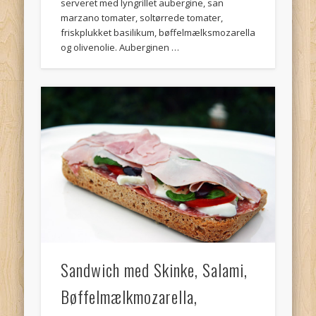
serveret med lyngrillet aubergine, san
marzano tomater, soltørrede tomater,
friskplukket basilikum, bøffelmælksmozarella
og olivenolie. Auberginen …
Sandwich med Skinke, Salami,
Bøffelmælkmozarella,