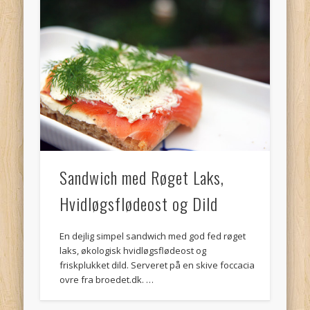
Sandwich med Røget Laks,
Hvidløgsflødeost og Dild
En dejlig simpel sandwich med god fed røget
laks, økologisk hvidløgsflødeost og
friskplukket dild. Serveret på en skive foccacia
ovre fra broedet.dk. …